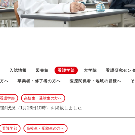
ト
入試情報
図書館
看護学部
大学院
看護研究セン
方へ
卒業者・修了者の方へ
医療関係者・地域の皆様へ
そ
看護学部
高校生・受験生の方へ
願状況（1月26日10時）を掲載しました
看護学部
高校生・受験生の方へ