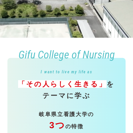
Gifu College of Nursing
I want to live my life as
「その人らしく生きる」
を
テーマに学ぶ
岐阜県立看護大学の
3つ
の特徴