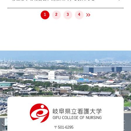
1
2
3
4
〒501-6295