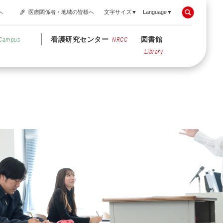
へ
医療関係者・地域の皆様へ
文字サイズ▼
Language▼
看護研究センター
図書館
Campus
NRCC
Library