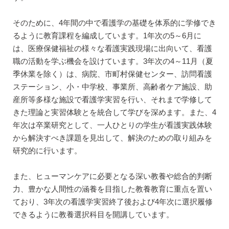
そのために、4年間の中で看護学の基礎を体系的に学修でき
るように教育課程を編成しています。1年次の5～6月に
は、医療保健福祉の様々な看護実践現場に出向いて、看護
職の活動を学ぶ機会を設けています。3年次の4～11月（夏
季休業を除く）は、病院、市町村保健センター、訪問看護
ステーション、小・中学校、事業所、高齢者ケア施設、助
産所等多様な施設で看護学実習を行い、それまで学修して
きた理論と実習体験とを統合して学びを深めます。また、4
年次は卒業研究として、一人ひとりの学生が看護実践体験
から解決すべき課題を見出して、解決のための取り組みを
研究的に行います。
また、ヒューマンケアに必要となる深い教養や総合的判断
力、豊かな人間性の涵養を目指した教養教育に重点を置い
ており、3年次の看護学実習終了後および4年次に選択履修
できるように教養選択科目を開講しています。