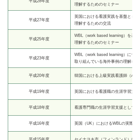
平成28年度
理解するためのセミナー
英国における看護実践を基盤とした
平成27年度
理解するための交流
WBL（work based learni
平成25年度
理解するためのセミナー
WBL（work based learning）
平成23年度
取り組んでいる海外事例の理解を深
平成20年度
韓国における上級実践看護師（APN
平成19年度
英国における看護職の生涯学習支援
平成18年度
看護専門職の生涯学習支援としての
平成16年度
英国（UK）におけるWBLの実際
平成15年度
セイナヨキ市（フィンランド）にお