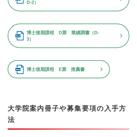
D-2）
博士後期課程 D票 業績調書（D-
3）
博士後期課程 E票 推薦書
大学院案内冊子や募集要項の入手方
法