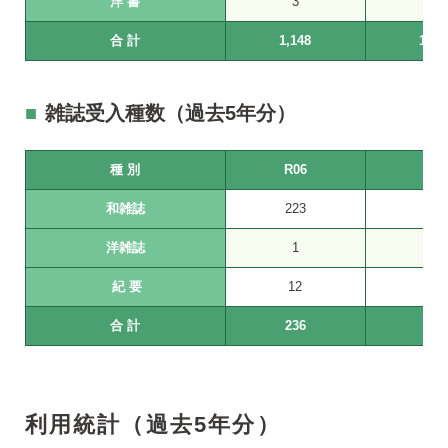
洋 書
3
15
合 計
1,148
1,18
雑誌受入種数（過去5年分）
種 別
R06
R05
和雑誌
223
221
洋雑誌
1
1
紀 要
12
9
合 計
236
231
利用統計（過去5年分）