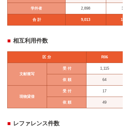
学外者
2,898
3,05
合 計
9,013
10,3
相互利用件数
区 分
R06
受 付
1,115
文献複写
依 頼
64
受 付
17
現物貸借
依 頼
49
レファレンス件数