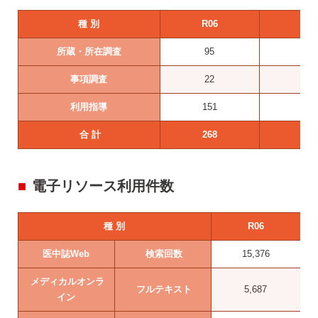
種 別
R06
R05
所蔵・所在調査
95
82
事項調査
22
20
利用指導
151
165
合 計
268
267
電子リソース利用件数
種 別
R06
医中誌Web
検索回数
15,376
メディカルオンラ
フルテキスト
5,687
イン