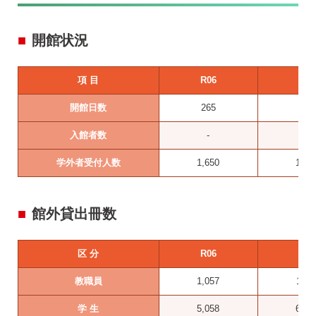
開館状況
項 目
R06
R05
開館日数
265
266
入館者数
-
-
学外者受付人数
1,650
1,86
館外貸出冊数
区 分
R06
R05
教職員
1,057
1,11
学 生
5,058
6,18