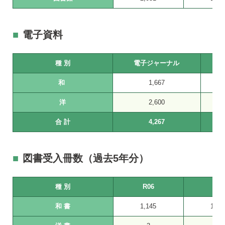
電子資料
種 別
電子ジャーナル
和
1,667
洋
2,600
合 計
4,267
図書受入冊数（過去5年分）
種 別
R06
R05
和 書
1,145
1,16