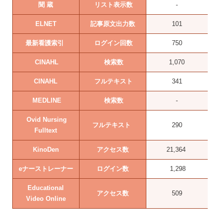
聞 蔵
リスト表示数
-
ELNET
記事原文出力数
101
最新看護索引
ログイン回数
750
CINAHL
検索数
1,070
CINAHL
フルテキスト
341
MEDLINE
検索数
-
Ovid Nursing
フルテキスト
290
Fulltext
KinoDen
アクセス数
21,364
eナーストレーナー
ログイン数
1,298
Educational
アクセス数
509
Video Online