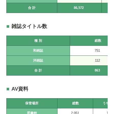
合 計
86,572
雑誌タイトル数
種 別
総数
和雑誌
751
洋雑誌
112
合 計
863
AV資料
保管場所
総数
うちビ
図書館
2,051
1,08