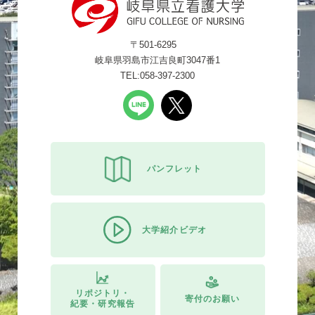
〒501-6295
岐阜県羽島市江吉良町3047番1
TEL:058-397-2300
パンフレット
大学紹介ビデオ
リポジトリ・
寄付のお願い
紀要・研究報告